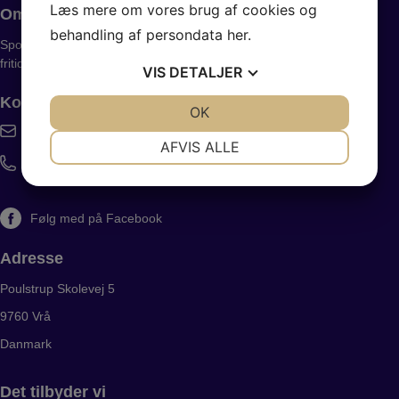
Læs mere om vores brug af cookies og
Om PV81
behandling af persondata
her
.
Sportsforening i Vrå, med det formål at fremme idræt og
fritidsaktiviteter i Poulstrup og omegn for alle aldersgrupper.
VIS
DETALJER
Kontakt
JA
NEJ
OK
JA
NEJ
pv81@outlook.dk
NØDVENDIGE
PRÆFERENCER
AFVIS ALLE
+45 52118836
JA
NEJ
JA
NEJ
MARKETING
STATISTIK
Følg med på Facebook
Adresse
Poulstrup Skolevej 5
9760 Vrå
Danmark
Det tilbyder vi